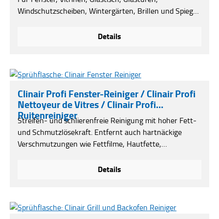
Windschutzscheiben, Wintergärten, Brillen und Spiegel
geeignet. Clinair Fenster-Reiniger ist ein
Reinigungszusatz für das Wischwasser. Schnelles
Details
Trocknen und streifenfreier Glanz.***nicht erhältlich im
Onlineshop***
Clinair Profi Fenster-Reiniger / Clinair Profi
Nettoyeur de Vitres / Clinair Profi
Ruitenreiniger
Streifen- und schlierenfreie Reinigung mit hoher Fett-
und Schmutzlösekraft. Entfernt auch hartnäckige
Verschmutzungen wie Fettfilme, Hautfette,
Emissionen, Nikotinablagerungen und
Fliegenverschmutzungen. Verhindert die schnelle
Details
Wiederanschmutzung. Erzeugt auf Spiegeln oder
Brillengläsern einen Antibeschlageffekt.
EINSATZBEREICH: Zur Reinigung von Glas, Rahmen
und Kfz-Scheiben. Für Fenster, Vitrinen, Glastische,