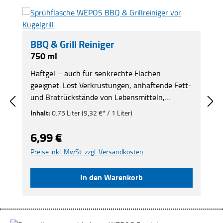
Aktuelle Angebote
Produktgalerie überspringen
BBQ & Grill Reiniger
750 ml
Haftgel – auch für senkrechte Flächen
geeignet. Löst Verkrustungen, anhaftende Fett-
und Bratrückstände von Lebensmitteln,
Rauchablagerungen und ölige
Inhalt:
0.75 Liter
(9,32 €* / 1 Liter)
Verschmutzungen. Auch für Gasgrills und
gusseiserne Roste geeignet. Entfernt selbst
6,99 €
Regulärer Preis:
starke, hartnäckige oder eingebrannte
Preise inkl. MwSt. zzgl. Versandkosten
Grillverschmutzungen schnell und zuverlässig.
Kein Aufheizen des Grills notwendig.
In den Warenkorb