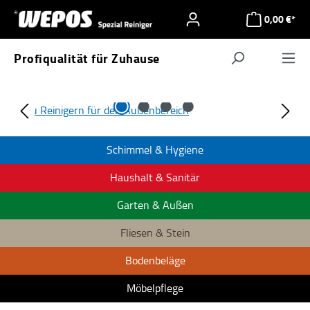
Zum Hauptinhalt springen
0,00 €*
Profiqualität für Zuhause
Navigat
Bildergalerie überspringen
Wepos Spezialreiniger
Schimmel & Hygiene
Haushalt & Sanitär
Garten & Außen
Fliesen & Stein
Bodenbeläge
Möbelpflege