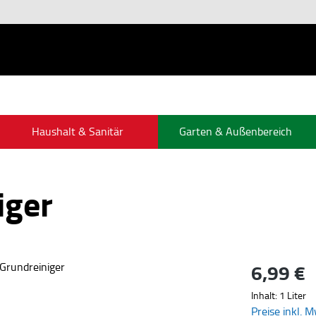
Haushalt & Sanitär
Garten & Außenbereich
iger
6,99 €
Regulärer Pre
Inhalt:
1 Liter
Preise inkl. 