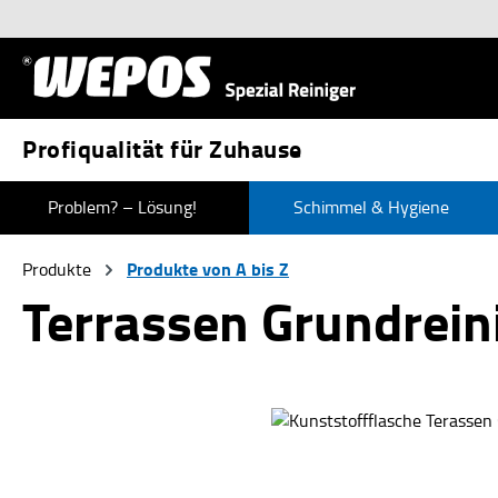
 Hauptinhalt springen
Zur Suche springen
Zur Hauptnavigation springen
Profiqualität für Zuhause
Problem? – Lösung!
Schimmel & Hygiene
Produkte von A bis Z
Produkte
Terrassen Grundrein
Bildergalerie überspringen