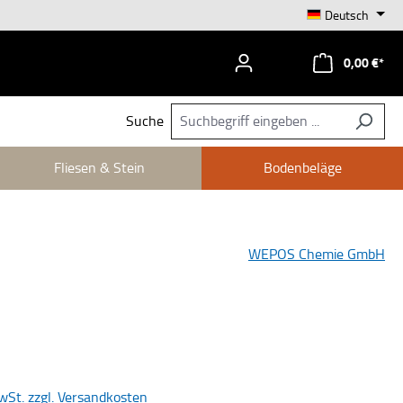
Deutsch
0,00 €*
Suche
Fliesen & Stein
Bodenbeläge
WEPOS Chemie GmbH
is:
MwSt. zzgl. Versandkosten