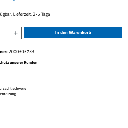
ügbar, Lieferzeit: 2-5 Tage
Anzahl: Gib den gewünschten Wert ein oder be
In den Warenkorb
mer:
2000303733
chutz unserer Kunden
ursacht schwere
enreizung.