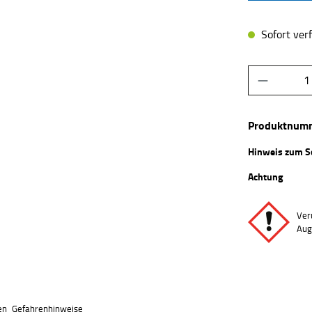
Sofort verf
Produkt 
Produktnum
Hinweis zum S
Achtung
Ver
Aug
en
Gefahrenhinweise