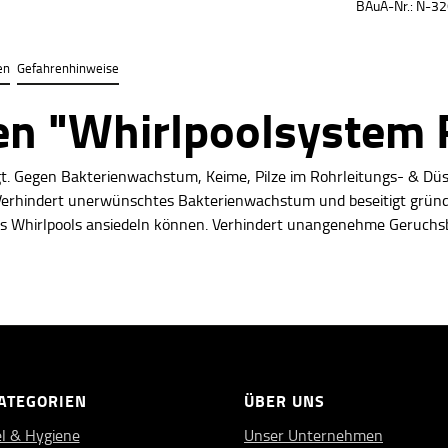
BAuA-Nr.: N-3
en
Gefahrenhinweise
n "Whirlpoolsystem 
gt. Gegen Bakterienwachstum, Keime, Pilze im Rohrleitungs- & Düse
erhindert unerwünschtes Bakterienwachstum und beseitigt gründli
es Whirlpools ansiedeln können. Verhindert unangenehme Geruchsbi
ATEGORIEN
ÜBER UNS
l & Hygiene
Unser Unternehmen