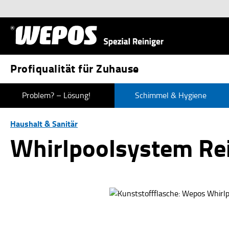
 Hauptinhalt springen
Zur Suche springen
Zur Hauptnavigation springen
Profiqualität für Zuhause
Problem? – Lösung!
Schimmel & Hygiene
Haushalt & Sanitär
Whirlpoolsystem Re
Bildergalerie überspringen