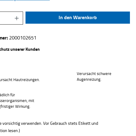
Anzahl: Gib den gewünschten Wert ein oder be
In den Warenkorb
mer:
2000102651
chutz unserer Kunden
Verursacht schwere
Augenreizung.
ursacht Hautreizungen.
ädlich für
serorganismen, mit
gfristiger Wirkung.
e vorsichtig verwenden. Vor Gebrauch stets Etikett und
ion lesen.)