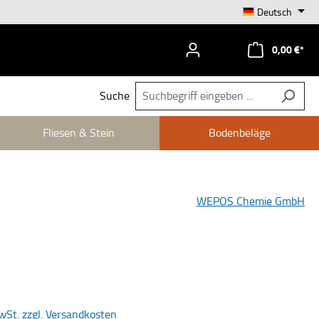
Deutsch
0,00 €*
Suche
Fliesen & Stein
Bodenbeläge
WEPOS Chemie GmbH
is:
MwSt. zzgl. Versandkosten