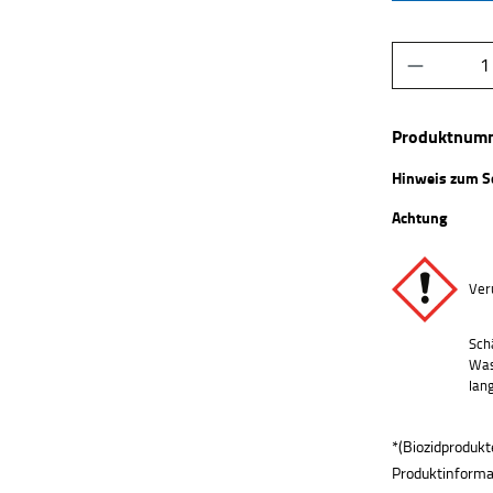
Produkt 
Produktnum
Hinweis zum S
Achtung
Ver
Sch
Was
lan
*(Biozidprodukt
Produktinformat