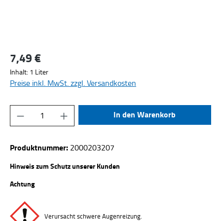
7,49 €
Regulärer Preis:
Inhalt:
1 Liter
Preise inkl. MwSt. zzgl. Versandkosten
Produkt Anzahl: Gib den gewünschten Wert ein
In den Warenkorb
Produktnummer:
2000203207
Hinweis zum Schutz unserer Kunden
Achtung
Verursacht schwere Augenreizung.