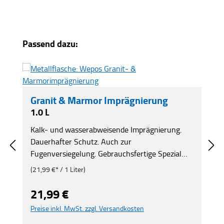
Produktgalerie überspringen
Passend dazu:
Granit & Marmor Imprägnierung
1.0 L
Kalk- und wasserabweisende Imprägnierung.
Dauerhafter Schutz. Auch zur
Fugenversiegelung. Gebrauchsfertige Spezial
Imprägnierung zum Schutz vor öligen, fettigen
(21,99 €* / 1 Liter)
und wässrigen Flecken. Vermindert das
Eindringen von Schmutz, Feuchtigkeit, Farben,
21,99 €
Regulärer Preis:
Öl und Fett. Erleichtert die Reinigung.
Preise inkl. MwSt. zzgl. Versandkosten
Fleckbildende Flüssigkeiten können abgewischt