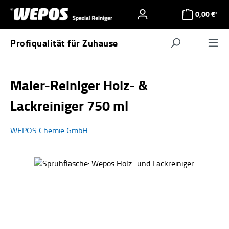
Zum Hauptinhalt springen
0,00 €*
Profiqualität für Zuhause
Navigat
Maler-Reiniger Holz- &
Lackreiniger 750 ml
WEPOS Chemie GmbH
Bildergalerie überspringen