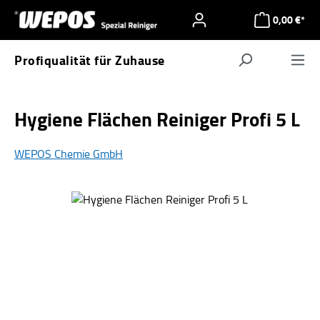
Zum Hauptinhalt springen
0,00 €*
Profiqualität für Zuhause
Navigat
Hygiene Flächen Reiniger Profi 5 L
WEPOS Chemie GmbH
Bildergalerie überspringen