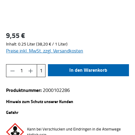
9,55 €
Regulärer Preis:
Inhalt:
0.25 Liter
(38,20 € / 1 Liter)
Preise inkl. MwSt. zzgl. Versandkosten
Produkt Anzahl: Gib den gewünschten Wert ein
In den Warenkorb
1
Produktnummer:
2000102286
Hinweis zum Schutz unserer Kunden
Gefahr
Kann bei Verschlucken und Eindringen in die Atemwege
tödlich sein.